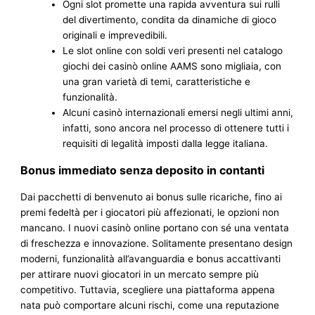
Ogni slot promette una rapida avventura sui rulli
del divertimento, condita da dinamiche di gioco
originali e imprevedibili.
Le slot online con soldi veri presenti nel catalogo
giochi dei casinò online AAMS sono migliaia, con
una gran varietà di temi, caratteristiche e
funzionalità.
Alcuni casinò internazionali emersi negli ultimi anni,
infatti, sono ancora nel processo di ottenere tutti i
requisiti di legalità imposti dalla legge italiana.
Bonus immediato senza deposito in contanti
Dai pacchetti di benvenuto ai bonus sulle ricariche, fino ai
premi fedeltà per i giocatori più affezionati, le opzioni non
mancano. I nuovi casinò online portano con sé una ventata
di freschezza e innovazione. Solitamente presentano design
moderni, funzionalità all’avanguardia e bonus accattivanti
per attirare nuovi giocatori in un mercato sempre più
competitivo. Tuttavia, scegliere una piattaforma appena
nata può comportare alcuni rischi, come una reputazione