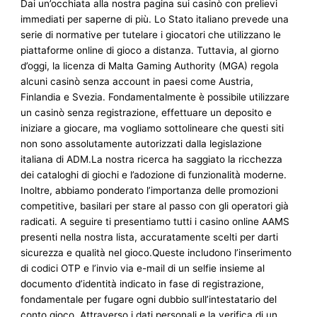
Dai un’occhiata alla nostra pagina sui casinò con prelievi
immediati per saperne di più. Lo Stato italiano prevede una
serie di normative per tutelare i giocatori che utilizzano le
piattaforme online di gioco a distanza. Tuttavia, al giorno
d’oggi, la licenza di Malta Gaming Authority (MGA) regola
alcuni casinò senza account in paesi come Austria,
Finlandia e Svezia. Fondamentalmente è possibile utilizzare
un casinò senza registrazione, effettuare un deposito e
iniziare a giocare, ma vogliamo sottolineare che questi siti
non sono assolutamente autorizzati dalla legislazione
italiana di ADM.La nostra ricerca ha saggiato la ricchezza
dei cataloghi di giochi e l’adozione di funzionalità moderne.
Inoltre, abbiamo ponderato l’importanza delle promozioni
competitive, basilari per stare al passo con gli operatori già
radicati. A seguire ti presentiamo tutti i casino online AAMS
presenti nella nostra lista, accuratamente scelti per darti
sicurezza e qualità nel gioco.Queste includono l’inserimento
di codici OTP e l’invio via e-mail di un selfie insieme al
documento d’identità indicato in fase di registrazione,
fondamentale per fugare ogni dubbio sull’intestatario del
conto gioco. Attraverso i dati personali e la verifica di un