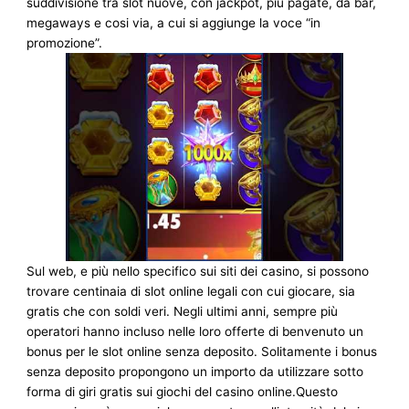
suddivisione tra slot nuove, con jackpot, più pagate, da bar,
megaways e cosi via, a cui si aggiunge la voce “in
promozione”.
Sul web, e più nello specifico sui siti dei casino, si possono
trovare centinaia di slot online legali con cui giocare, sia
gratis che con soldi veri. Negli ultimi anni, sempre più
operatori hanno incluso nelle loro offerte di benvenuto un
bonus per le slot online senza deposito. Solitamente i bonus
senza deposito propongono un importo da utilizzare sotto
forma di giri gratis sui giochi del casino online.Questo