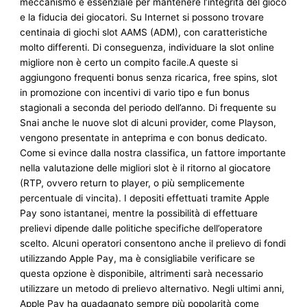
meccanismo è essenziale per mantenere l’integrità del gioco
e la fiducia dei giocatori. Su Internet si possono trovare
centinaia di giochi slot AAMS (ADM), con caratteristiche
molto differenti. Di conseguenza, individuare la slot online
migliore non è certo un compito facile.A queste si
aggiungono frequenti bonus senza ricarica, free spins, slot
in promozione con incentivi di vario tipo e fun bonus
stagionali a seconda del periodo dell’anno. Di frequente su
Snai anche le nuove slot di alcuni provider, come Playson,
vengono presentate in anteprima e con bonus dedicato.
Come si evince dalla nostra classifica, un fattore importante
nella valutazione delle migliori slot è il ritorno al giocatore
(RTP, ovvero return to player, o più semplicemente
percentuale di vincita). I depositi effettuati tramite Apple
Pay sono istantanei, mentre la possibilità di effettuare
prelievi dipende dalle politiche specifiche dell’operatore
scelto. Alcuni operatori consentono anche il prelievo di fondi
utilizzando Apple Pay, ma è consigliabile verificare se
questa opzione è disponibile, altrimenti sarà necessario
utilizzare un metodo di prelievo alternativo. Negli ultimi anni,
Apple Pay ha guadagnato sempre più popolarità come