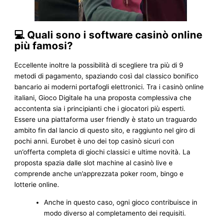
💻 Quali sono i software casinò online
più famosi?
Eccellente inoltre la possibilità di scegliere tra più di 9
metodi di pagamento, spaziando così dal classico bonifico
bancario ai moderni portafogli elettronici. Tra i casinò online
italiani, Gioco Digitale ha una proposta complessiva che
accontenta sia i principianti che i giocatori più esperti.
Essere una piattaforma user friendly è stato un traguardo
ambito fin dal lancio di questo sito, e raggiunto nel giro di
pochi anni. Eurobet è uno dei top casinò sicuri con
un’offerta completa di giochi classici e ultime novità. La
proposta spazia dalle slot machine al casinò live e
comprende anche un’apprezzata poker room, bingo e
lotterie online.
Anche in questo caso, ogni gioco contribuisce in
modo diverso al completamento dei requisiti.