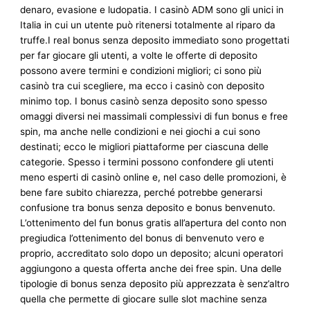
denaro, evasione e ludopatia. I casinò ADM sono gli unici in
Italia in cui un utente può ritenersi totalmente al riparo da
truffe.I real bonus senza deposito immediato sono progettati
per far giocare gli utenti, a volte le offerte di deposito
possono avere termini e condizioni migliori; ci sono più
casinò tra cui scegliere, ma ecco i casinò con deposito
minimo top. I bonus casinò senza deposito sono spesso
omaggi diversi nei massimali complessivi di fun bonus e free
spin, ma anche nelle condizioni e nei giochi a cui sono
destinati; ecco le migliori piattaforme per ciascuna delle
categorie. Spesso i termini possono confondere gli utenti
meno esperti di casinò online e, nel caso delle promozioni, è
bene fare subito chiarezza, perché potrebbe generarsi
confusione tra bonus senza deposito e bonus benvenuto.
L’ottenimento del fun bonus gratis all’apertura del conto non
pregiudica l’ottenimento del bonus di benvenuto vero e
proprio, accreditato solo dopo un deposito; alcuni operatori
aggiungono a questa offerta anche dei free spin. Una delle
tipologie di bonus senza deposito più apprezzata è senz’altro
quella che permette di giocare sulle slot machine senza