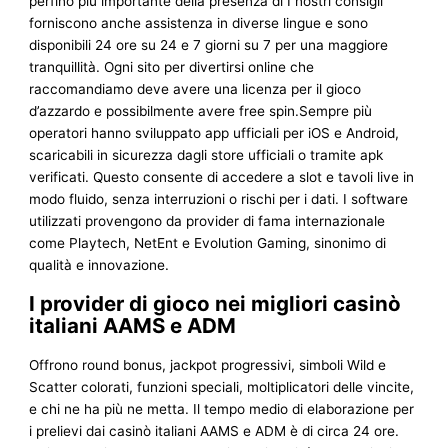
perfino più importante della presenza di I nostri consigli
forniscono anche assistenza in diverse lingue e sono
disponibili 24 ore su 24 e 7 giorni su 7 per una maggiore
tranquillità. Ogni sito per divertirsi online che
raccomandiamo deve avere una licenza per il gioco
d’azzardo e possibilmente avere free spin.Sempre più
operatori hanno sviluppato app ufficiali per iOS e Android,
scaricabili in sicurezza dagli store ufficiali o tramite apk
verificati. Questo consente di accedere a slot e tavoli live in
modo fluido, senza interruzioni o rischi per i dati. I software
utilizzati provengono da provider di fama internazionale
come Playtech, NetEnt e Evolution Gaming, sinonimo di
qualità e innovazione.
I provider di gioco nei migliori casinò
italiani AAMS e ADM
Offrono round bonus, jackpot progressivi, simboli Wild e
Scatter colorati, funzioni speciali, moltiplicatori delle vincite,
e chi ne ha più ne metta. Il tempo medio di elaborazione per
i prelievi dai casinò italiani AAMS e ADM è di circa 24 ore.