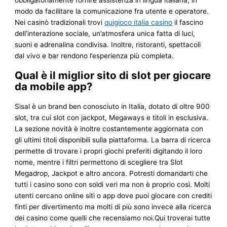
obbligatoriamente fornire assistenza in lingua italiana, in
modo da facilitare la comunicazione fra utente e operatore.
Nei casinò tradizionali trovi
quigioco italia casino
il fascino
dell’interazione sociale, un’atmosfera unica fatta di luci,
suoni e adrenalina condivisa. Inoltre, ristoranti, spettacoli
dal vivo e bar rendono l’esperienza più completa.
Qual è il miglior sito di slot per giocare
da mobile app?
Sisal è un brand ben conosciuto in Italia, dotato di oltre 900
slot, tra cui slot con jackpot, Megaways e titoli in esclusiva.
La sezione novità è inoltre costantemente aggiornata con
gli ultimi titoli disponibili sulla piattaforma. La barra di ricerca
permette di trovare i propri giochi preferiti digitando il loro
nome, mentre i filtri permettono di scegliere tra Slot
Megadrop, Jackpot e altro ancora. Potresti domandarti che
tutti i casino sono con soldi veri ma non è proprio così. Molti
utenti cercano online siti o app dove puoi giocare con crediti
finti per divertimento ma molti di più sono invece alla ricerca
dei casino come quelli che recensiamo noi.Qui troverai tutte