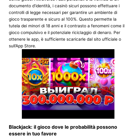
documento d’identità, i casinò sicuri possono effettuare i
controlli di legge necessari per garantire un ambiente di
gioco trasparente e sicuro al 100%. Questo permette la
tutela dei minori di 18 anni e il contrasto a fenomeni come il
gioco compulsivo e il potenziale riciclaggio di denaro. Per
ottenere le app, è sufficiente scaricarle dal sito ufficiale o
sull’App Store.
Blackjack: il gioco dove le probabilità possono
essere in tuo favore