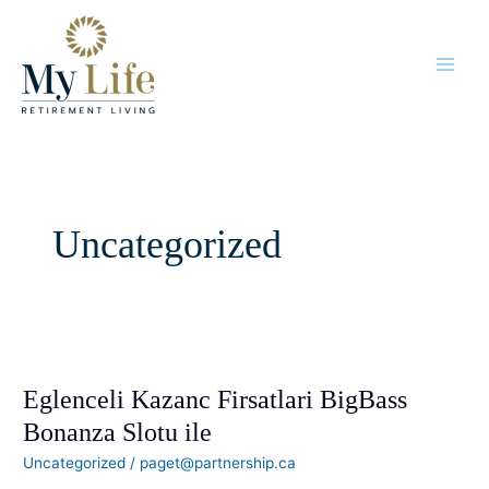
Skip
to
content
Uncategorized
Eglenceli Kazanc Firsatlari BigBass
Bonanza Slotu ile
Uncategorized
/
paget@partnership.ca