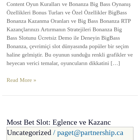
Content Oyun Kuralları ve Bonanza Big Bass Oynanış
Özellikleri Bonus Turları ve Özel Özellikler BigBass
Bonanza Kazanma Oranları ve Big Bass Bonanza RTP
Kazançlarınızı Artırmanın Stratejileri Bonanza Big
Bass Slotunu Ücretsiz Demo ile Deneyin BigBass
Bonanza, çevrimiçi slot dünyasında popüler bir seçim
haline gelmiştir. Bu oyunun sunduğu renkli grafikler ve
heyecan verici temalar, oyuncuların dikkatini […]
Eglenceli
Read More »
Kazanc
Firsatlari
BigBass
Bonanza
Most Bet Slot: Eglence ve Kazanc
Slotu
ile
Uncategorized
/
paget@partnership.ca