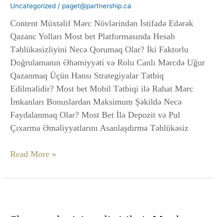
Uncategorized
/
paget@partnership.ca
Content Müxtəlif Mərc Növlərindən İstifadə Edərək
Qazanc Yolları Most bet Platformasında Hesab
Təhlükəsizliyini Necə Qorumaq Olar? İki Faktorlu
Doğrulamanın Əhəmiyyəti və Rolu Canlı Mərcdə Uğur
Qazanmaq Üçün Hansı Strategiyalar Tətbiq
Edilməlidir? Most bet Mobil Tətbiqi ilə Rahat Mərc
İmkanları Bonuslardan Maksimum Şəkildə Necə
Faydalanmaq Olar? Most Bet İlə Depozit və Pul
Çıxarma Əməliyyatlarını Asanlaşdırma Təhlükəsiz
Most
Read More »
bet
Platformasinda
Tehlukesiz
Merc