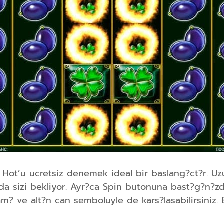
 Hot’u ucretsiz denemek ideal bir baslang?ct?r. Uzu
rda sizi bekliyor. Ayr?ca Spin butonuna bast?g?n?z
m? ve alt?n can semboluyle de kars?lasabilirsiniz. 