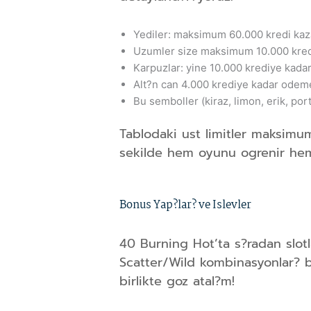
Yediler: maksimum 60.000 kredi kaza
Uzumler size maksimum 10.000 kredi
Karpuzlar: yine 10.000 krediye kada
Alt?n can 4.000 krediye kadar odeme
Bu semboller (kiraz, limon, erik, po
Tablodaki ust limitler maksimum
sekilde hem oyunu ogrenir hem d
Bonus Yap?lar? ve Islevler
40 Burning Hot’ta s?radan slotl
Scatter/Wild kombinasyonlar? b
birlikte goz atal?m!