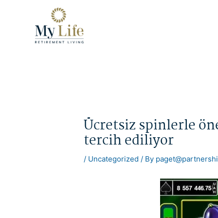
Skip
to
content
Ücretsiz spinlerle ö
tercih ediliyor
/
Uncategorized
/ By
paget@partnershi