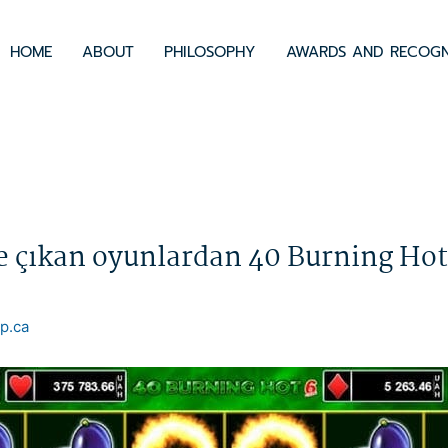
HOME
ABOUT
PHILOSOPHY
AWARDS AND RECOGN
ne çıkan oyunlardan 40 Burning Ho
p.ca