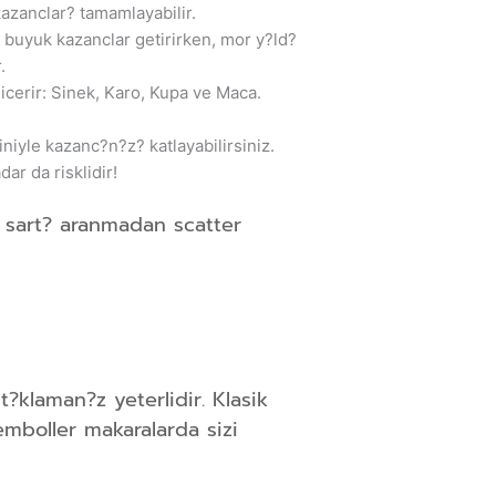
azanclar? tamamlayabilir.
ti buyuk kazanclar getirirken, mor y?ld?
.
icerir: Sinek, Karo, Kupa ve Maca.
iyle kazanc?n?z? katlayabilirsiniz.
ar da risklidir!
i sart? aranmadan scatter
klaman?z yeterlidir. Klasik
mboller makaralarda sizi