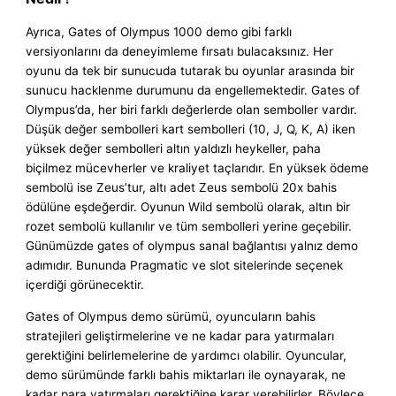
Ayrıca, Gates of Olympus 1000 demo gibi farklı
versiyonlarını da deneyimleme fırsatı bulacaksınız. Her
oyunu da tek bir sunucuda tutarak bu oyunlar arasında bir
sunucu hacklenme durumunu da engellemektedir. Gates of
Olympus’da, her biri farklı değerlerde olan semboller vardır.
Düşük değer sembolleri kart sembolleri (10, J, Q, K, A) iken
yüksek değer sembolleri altın yaldızlı heykeller, paha
biçilmez mücevherler ve kraliyet taçlarıdır. En yüksek ödeme
sembolü ise Zeus’tur, altı adet Zeus sembolü 20x bahis
ödülüne eşdeğerdir. Oyunun Wild sembolü olarak, altın bir
rozet sembolü kullanılır ve tüm sembolleri yerine geçebilir.
Günümüzde gates of olympus sanal bağlantısı yalnız demo
adımıdır. Bununda Pragmatic ve slot sitelerinde seçenek
içerdiği görünecektir.
Gates of Olympus demo sürümü, oyuncuların bahis
stratejileri geliştirmelerine ve ne kadar para yatırmaları
gerektiğini belirlemelerine de yardımcı olabilir. Oyuncular,
demo sürümünde farklı bahis miktarları ile oynayarak, ne
kadar para yatırmaları gerektiğine karar verebilirler. Böylece