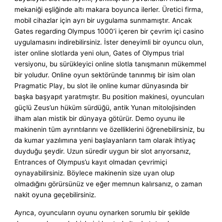
mekaniği eşliğinde altı makara boyunca ilerler. Üretici firma,
mobil cihazlar için ayrı bir uygulama sunmamıştır. Ancak
Gates regarding Olympus 1000’i içeren bir çevrim içi casino
uygulamasını indirebilirsiniz. İster deneyimli bir oyuncu olun,
ister online slotlarda yeni olun, Gates of Olympus trial
versiyonu, bu sürükleyici online slotla tanışmanın mükemmel
bir yoludur. Online oyun sektöründe tanınmış bir isim olan
Pragmatic Play, bu slot ile online kumar dünyasında bir
başka başyapıt yaratmıştır. Bu position makinesi, oyuncuları
güçlü Zeus’un hüküm sürdüğü, antik Yunan mitolojisinden
ilham alan mistik bir dünyaya götürür. Demo oyunu ile
makinenin tüm ayrıntılarını ve özelliklerini öğrenebilirsiniz, bu
da kumar yazılımına yeni başlayanların tam olarak ihtiyaç
duyduğu şeydir. Uzun süredir uygun bir slot arıyorsanız,
Entrances of Olympus’u kayıt olmadan çevrimiçi
oynayabilirsiniz. Böylece makinenin size uyan olup
olmadığını görürsünüz ve eğer memnun kalırsanız, o zaman
nakit oyuna geçebilirsiniz.
Ayrıca, oyuncuların oyunu oynarken sorumlu bir şekilde