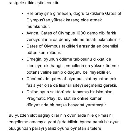
rastgele etkinleştirilecektir.
Hile arayışına girmeden, doğru taktiklerle Gates of
Olympus’tan yüksek kazanç elde etmek
mümkündür.
Ayrıca, Gates of Olympus 1000 demo gibi farklı
versiyonlarını da deneyimleme fırsatı bulacaksınız.
Gates of Olympus taktikleri arasında en önemlisi
bütçe kontrolüdür.
Örneğin, oyunun ödeme tablosunu dikkatlice
inceleyerek, hangi sembollerin en yüksek ödeme
potansiyeline sahip olduğunu belirleyebilirler.
Günümüzde gates of olympus slot oynatan çok
fazla yer olsa da lisanslı siteyi seçmeniz gerekir.
Online oyun sektöründe tanınmış bir isim olan
Pragmatic Play, bu slot ile online kumar
dünyasında bir başka başyapıt yaratmıştır.
Bu yüzden slot sağlayıcılarının oyunlarda hile çıkmasını
engelleme amacıyla yaptığı da bilinir. Ayrıca paralı bir oyun
olduğundan parayı yalnız oyunu oynatan sitelere