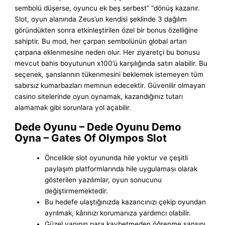
sembolü düşerse, oyuncu ek beş serbest” “dönüş kazanır.
Slot, oyun alanında Zeus’un kendisi şeklinde 3 dağılım
göründükten sonra etkinleştirilen özel bir bonus özelliğine
sahiptir. Bu mod, her çarpan sembolünün global artan
çarpana eklenmesine neden olur. Her ziyaretçi bu bonusu
mevcut bahis boyutunun x100’ü karşılığında satın alabilir. Bu
seçenek, şanslarının tükenmesini beklemek istemeyen tüm
sabırsız kumarbazları memnun edecektir. Güvenilir olmayan
casino sitelerinde oyun oynamak, kazandığınız tutarı
alamamak gibi sorunlara yol açabilir.
Dede Oyunu – Dede Oyunu Demo
Oyna – Gates Of Olympos Slot
Öncelikle slot oyununda hile yoktur ve çeşitli
paylaşım platformlarında hile uygulaması olarak
gösterilen yazılımlar, oyun sonucunu
değiştirmemektedir.
Bu hedefe ulaştığınızda kazancınızı çekip oyundan
ayrılmak, kârınızı korumanıza yardımcı olabilir.
Güzel yanının para kaybetmeden öğrenme şansını