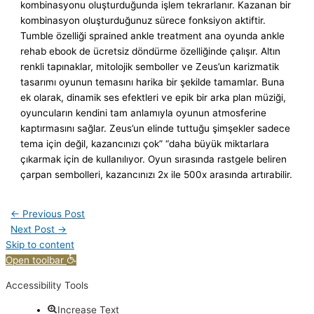
kombinasyonu oluşturduğunda işlem tekrarlanır. Kazanan bir
kombinasyon oluşturduğunuz sürece fonksiyon aktiftir.
Tumble özelliği sprained ankle treatment ana oyunda ankle
rehab ebook de ücretsiz döndürme özelliğinde çalışır. Altın
renkli tapınaklar, mitolojik semboller ve Zeus’un karizmatik
tasarımı oyunun temasını harika bir şekilde tamamlar. Buna
ek olarak, dinamik ses efektleri ve epik bir arka plan müziği,
oyuncuların kendini tam anlamıyla oyunun atmosferine
kaptırmasını sağlar. Zeus’un elinde tuttuğu şimşekler sadece
tema için değil, kazancınızı çok” “daha büyük miktarlara
çıkarmak için de kullanılıyor. Oyun sırasında rastgele beliren
çarpan sembolleri, kazancınızı 2x ile 500x arasında artırabilir.
←
Previous Post
Next Post
→
Skip to content
Open toolbar
Accessibility Tools
Increase Text