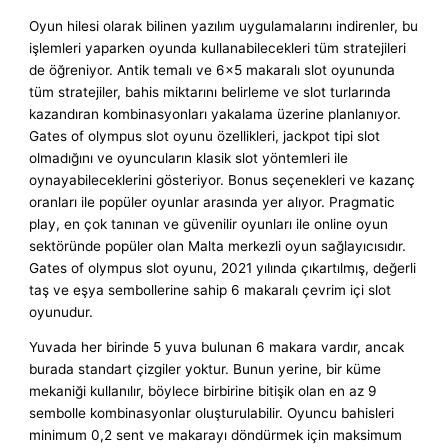
Oyun hilesi olarak bilinen yazılım uygulamalarını indirenler, bu
işlemleri yaparken oyunda kullanabilecekleri tüm stratejileri
de öğreniyor. Antik temalı ve 6×5 makaralı slot oyununda
tüm stratejiler, bahis miktarını belirleme ve slot turlarında
kazandıran kombinasyonları yakalama üzerine planlanıyor.
Gates of olympus slot oyunu özellikleri, jackpot tipi slot
olmadığını ve oyuncuların klasik slot yöntemleri ile
oynayabileceklerini gösteriyor. Bonus seçenekleri ve kazanç
oranları ile popüler oyunlar arasında yer alıyor. Pragmatic
play, en çok tanınan ve güvenilir oyunları ile online oyun
sektöründe popüler olan Malta merkezli oyun sağlayıcısıdır.
Gates of olympus slot oyunu, 2021 yılında çıkartılmış, değerli
taş ve eşya sembollerine sahip 6 makaralı çevrim içi slot
oyunudur.
Yuvada her birinde 5 yuva bulunan 6 makara vardır, ancak
burada standart çizgiler yoktur. Bunun yerine, bir küme
mekaniği kullanılır, böylece birbirine bitişik olan en az 9
sembolle kombinasyonlar oluşturulabilir. Oyuncu bahisleri
minimum 0,2 sent ve makarayı döndürmek için maksimum