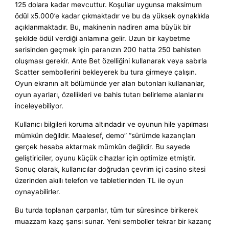
125 dolara kadar mevcuttur. Koşullar uygunsa maksimum
ödül x5.000’e kadar çıkmaktadır ve bu da yüksek oynaklıkla
açıklanmaktadır. Bu, makinenin nadiren ama büyük bir
şekilde ödül verdiği anlamına gelir. Uzun bir kaybetme
serisinden geçmek için paranızın 200 hatta 250 bahisten
oluşması gerekir. Ante Bet özelliğini kullanarak veya sabırla
Scatter sembollerini bekleyerek bu tura girmeye çalışın.
Oyun ekranın alt bölümünde yer alan butonları kullananlar,
oyun ayarları, özellikleri ve bahis tutarı belirleme alanlarını
inceleyebiliyor.
Kullanıcı bilgileri koruma altındadır ve oyunun hile yapılması
mümkün değildir. Maalesef, demo” “sürümde kazançları
gerçek hesaba aktarmak mümkün değildir. Bu sayede
geliştiriciler, oyunu küçük cihazlar için optimize etmiştir.
Sonuç olarak, kullanıcılar doğrudan çevrim içi casino sitesi
üzerinden akıllı telefon ve tabletlerinden TL ile oyun
oynayabilirler.
Bu turda toplanan çarpanlar, tüm tur süresince birikerek
muazzam kazç şansı sunar. Yeni semboller tekrar bir kazanç