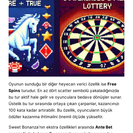
Oyunun sunduğu bir diğer heyecan verici özellik ise
Free
Spins
turudur. En az dört scatter sembolü yakaladığınızda
bu tur aktif hale gelir ve oyunculara bedava dönüşler sunar.
Üstelik bu tur sırasında ortaya çıkan çarpanlar, kazancınızı
100 kata kadar artırabilir. Bu özellik, oyuncuların büyük
ödüller kazanma ihtimalini önemli ölçüde yükseltir.
Sweet Bonanza’nın ekstra özellikleri arasında
Ante Bet