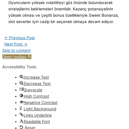
Oyuncuların yüksek volatiliteyi göz önünde bulundurarak
stratejilerini belirlemeleri önemlidir. Kazanç potansiyelinin
yüksek olması ve çeşitli bonus özellikleriyle Sweet Bonanza,
slot severler için cazip bir seçenek olmaya devam ediyor.
←
Previous Post
Next Post
→
Skip to content
Open toolbar
Accessibility Tools
Increase Text
Decrease Text
Grayscale
High Contrast
Negative Contrast
Light Background
Links Underline
Readable Font
Reset