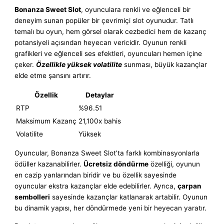
Bonanza Sweet Slot
, oyunculara renkli ve eğlenceli bir
deneyim sunan popüler bir çevrimiçi slot oyunudur. Tatlı
temalı bu oyun, hem görsel olarak cezbedici hem de kazanç
potansiyeli açısından heyecan vericidir. Oyunun renkli
grafikleri ve eğlenceli ses efektleri, oyuncuları hemen içine
çeker.
Özellikle yüksek volatilite
sunması, büyük kazançlar
elde etme şansını artırır.
Özellik
Detaylar
RTP
%96.51
Maksimum Kazanç
21,100x bahis
Volatilite
Yüksek
Oyuncular, Bonanza Sweet Slot’ta farklı kombinasyonlarla
ödüller kazanabilirler.
Ücretsiz döndürme
özelliği, oyunun
en cazip yanlarından biridir ve bu özellik sayesinde
oyuncular ekstra kazançlar elde edebilirler. Ayrıca,
çarpan
sembolleri
sayesinde kazançlar katlanarak artabilir. Oyunun
bu dinamik yapısı, her döndürmede yeni bir heyecan yaratır.