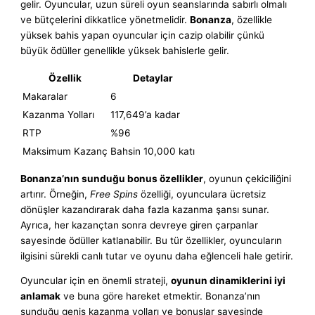
gelir. Oyuncular, uzun süreli oyun seanslarında sabırlı olmalı
ve bütçelerini dikkatlice yönetmelidir.
Bonanza
, özellikle
yüksek bahis yapan oyuncular için cazip olabilir çünkü
büyük ödüller genellikle yüksek bahislerle gelir.
Özellik
Detaylar
Makaralar
6
Kazanma Yolları
117,649’a kadar
RTP
%96
Maksimum Kazanç
Bahsin 10,000 katı
Bonanza’nın sunduğu bonus özellikler
, oyunun çekiciliğini
artırır. Örneğin,
Free Spins
özelliği, oyunculara ücretsiz
dönüşler kazandırarak daha fazla kazanma şansı sunar.
Ayrıca, her kazançtan sonra devreye giren çarpanlar
sayesinde ödüller katlanabilir. Bu tür özellikler, oyuncuların
ilgisini sürekli canlı tutar ve oyunu daha eğlenceli hale getirir.
Oyuncular için en önemli strateji,
oyunun dinamiklerini iyi
anlamak
ve buna göre hareket etmektir. Bonanza’nın
sunduğu geniş kazanma yolları ve bonuslar sayesinde