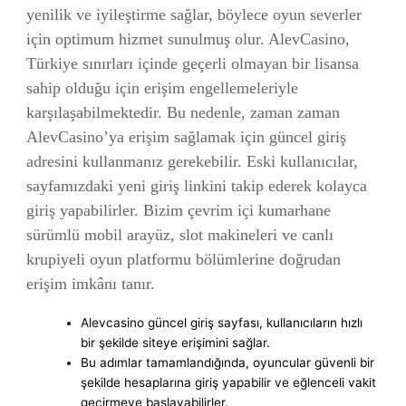
yenilik ve iyileştirme sağlar, böylece oyun severler
için optimum hizmet sunulmuş olur. AlevCasino,
Türkiye sınırları içinde geçerli olmayan bir lisansa
sahip olduğu için erişim engellemeleriyle
karşılaşabilmektedir. Bu nedenle, zaman zaman
AlevCasino’ya erişim sağlamak için güncel giriş
adresini kullanmanız gerekebilir. Eski kullanıcılar,
sayfamızdaki yeni giriş linkini takip ederek kolayca
giriş yapabilirler. Bizim çevrim içi kumarhane
sürümlü mobil arayüz, slot makineleri ve canlı
krupiyeli oyun platformu bölümlerine doğrudan
erişim imkânı tanır.
Alevcasino güncel giriş sayfası, kullanıcıların hızlı
bir şekilde siteye erişimini sağlar.
Bu adımlar tamamlandığında, oyuncular güvenli bir
şekilde hesaplarına giriş yapabilir ve eğlenceli vakit
geçirmeye başlayabilirler.