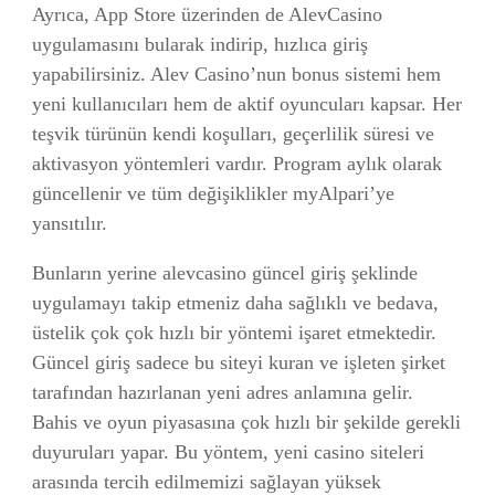
Ayrıca, App Store üzerinden de AlevCasino
uygulamasını bularak indirip, hızlıca giriş
yapabilirsiniz. Alev Casino’nun bonus sistemi hem
yeni kullanıcıları hem de aktif oyuncuları kapsar. Her
teşvik türünün kendi koşulları, geçerlilik süresi ve
aktivasyon yöntemleri vardır. Program aylık olarak
güncellenir ve tüm değişiklikler myAlpari’ye
yansıtılır.
Bunların yerine alevcasino güncel giriş şeklinde
uygulamayı takip etmeniz daha sağlıklı ve bedava,
üstelik çok çok hızlı bir yöntemi işaret etmektedir.
Güncel giriş sadece bu siteyi kuran ve işleten şirket
tarafından hazırlanan yeni adres anlamına gelir.
Bahis ve oyun piyasasına çok hızlı bir şekilde gerekli
duyuruları yapar. Bu yöntem, yeni casino siteleri
arasında tercih edilmemizi sağlayan yüksek