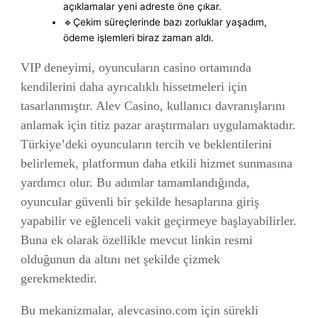
açıklamalar yeni adreste öne çıkar.
🔹Çekim süreçlerinde bazı zorluklar yaşadım,
ödeme işlemleri biraz zaman aldı.
VIP deneyimi, oyuncuların casino ortamında
kendilerini daha ayrıcalıklı hissetmeleri için
tasarlanmıştır. Alev Casino, kullanıcı davranışlarını
anlamak için titiz pazar araştırmaları uygulamaktadır.
Türkiye’deki oyuncuların tercih ve beklentilerini
belirlemek, platformun daha etkili hizmet sunmasına
yardımcı olur. Bu adımlar tamamlandığında,
oyuncular güvenli bir şekilde hesaplarına giriş
yapabilir ve eğlenceli vakit geçirmeye başlayabilirler.
Buna ek olarak özellikle mevcut linkin resmi
olduğunun da altını net şekilde çizmek
gerekmektedir.
Bu mekanizmalar, alevcasino.com için sürekli