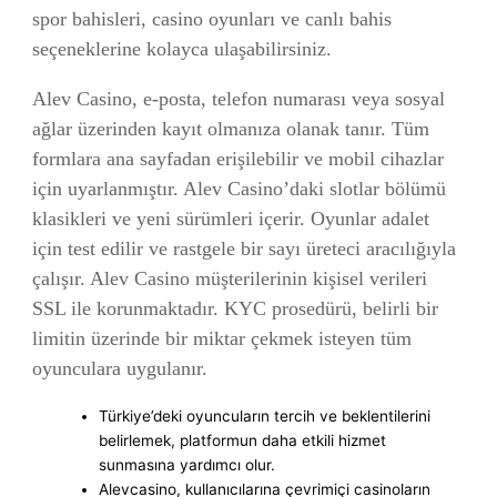
spor bahisleri, casino oyunları ve canlı bahis
seçeneklerine kolayca ulaşabilirsiniz.
Alev Casino, e-posta, telefon numarası veya sosyal
ağlar üzerinden kayıt olmanıza olanak tanır. Tüm
formlara ana sayfadan erişilebilir ve mobil cihazlar
için uyarlanmıştır. Alev Casino’daki slotlar bölümü
klasikleri ve yeni sürümleri içerir. Oyunlar adalet
için test edilir ve rastgele bir sayı üreteci aracılığıyla
çalışır. Alev Casino müşterilerinin kişisel verileri
SSL ile korunmaktadır. KYC prosedürü, belirli bir
limitin üzerinde bir miktar çekmek isteyen tüm
oyunculara uygulanır.
Türkiye’deki oyuncuların tercih ve beklentilerini
belirlemek, platformun daha etkili hizmet
sunmasına yardımcı olur.
Alevcasino, kullanıcılarına çevrimiçi casinoların