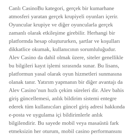
Canlı CasinoBu kategori, gerçek bir kumarhane
atmosferi yaratan gerçek krupiyeli oyunları içerir.
Oyuncular krupiye ve diğer oyuncularla gerçek
zamanlı olarak etkileşime girebilir. Herhangi bir
platformda hesap oluştururken, şartlar ve koşulları
dikkatlice okumak, kullanıcının sorumluluğudur.
Alev Casino da dahil olmak üzere, siteler genellikle
bu bilgileri kayıt işlemi sırasında sunar. Bu lisans,
platformun yasal olarak oyun hizmetleri sunmasına
olanak tanır. Yatırım yapmanın bir diğer avantajı da
Alev Casino’nun hızlı çekim süreleri dir. Alev bahis
giriş güncellemesi, anlık bildirim sistemi entegre
ederek tüm kullanıcıları güncel giriş adresi hakkında
e-posta ve uygulama içi bildirimlerle anlık
bilgilendirir. Bu sayede mobil veya masaüstü fark
etmeksizin her oturum, mobil casino performansını