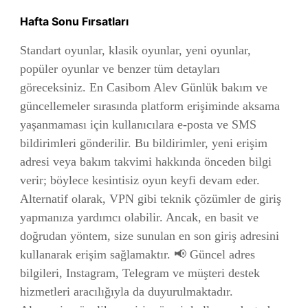
Hafta Sonu Fırsatları
Standart oyunlar, klasik oyunlar, yeni oyunlar,
popüler oyunlar ve benzer tüm detayları
göreceksiniz. En Casibom Alev Günlük bakım ve
güncellemeler sırasında platform erişiminde aksama
yaşanmaması için kullanıcılara e-posta ve SMS
bildirimleri gönderilir. Bu bildirimler, yeni erişim
adresi veya bakım takvimi hakkında önceden bilgi
verir; böylece kesintisiz oyun keyfi devam eder.
Alternatif olarak, VPN gibi teknik çözümler de giriş
yapmanıza yardımcı olabilir. Ancak, en basit ve
doğrudan yöntem, size sunulan en son giriş adresini
kullanarak erişim sağlamaktır. 📢 Güncel adres
bilgileri, Instagram, Telegram ve müşteri destek
hizmetleri aracılığıyla da duyurulmaktadır.