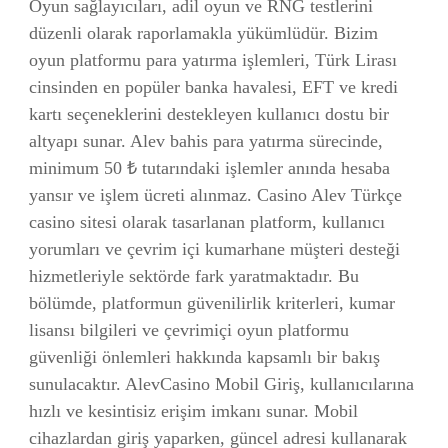
Oyun sağlayıcıları, adil oyun ve RNG testlerini
düzenli olarak raporlamakla yükümlüdür. Bizim
oyun platformu para yatırma işlemleri, Türk Lirası
cinsinden en popüler banka havalesi, EFT ve kredi
kartı seçeneklerini destekleyen kullanıcı dostu bir
altyapı sunar. Alev bahis para yatırma sürecinde,
minimum 50 ₺ tutarındaki işlemler anında hesaba
yansır ve işlem ücreti alınmaz. Casino Alev Türkçe
casino sitesi olarak tasarlanan platform, kullanıcı
yorumları ve çevrim içi kumarhane müşteri desteği
hizmetleriyle sektörde fark yaratmaktadır. Bu
bölümde, platformun güvenilirlik kriterleri, kumar
lisansı bilgileri ve çevrimiçi oyun platformu
güvenliği önlemleri hakkında kapsamlı bir bakış
sunulacaktır. AlevCasino Mobil Giriş, kullanıcılarına
hızlı ve kesintisiz erişim imkanı sunar. Mobil
cihazlardan giriş yaparken, güncel adresi kullanarak