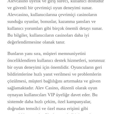
Alevcasino üyelik ve giriş süreci, kullanıcı dostudur
ve güvenli bir çevrimiçi oyun deneyimi sunar.
Alevcasino, kullanıcılarına çevrimiçi casinoların
sunduğu oyunlar, bonuslar, kazanma şansları ve
kullanıcı yorumları gibi birçok önemli detayı sunar.
Bu bilgiler, kullanıcıların casinoları daha iyi
değerlendirmesine olanak tanır.
Bunların yanı sıra, müşteri memnuniyetini
önceliklendiren kullanıcı destek hizmetleri, sorunsuz
bir oyun deneyimi için önemlidir. Oyuncuların geri
bildirimlerine hızlı yanıt verilmesi ve problemlerin
çözülmesi, müşteri bağlılığını artırmakta ve güven
sağlamaktadır. Alev Casino, düzenli olarak oyun
oynayan kullanıcıları VIP üyeliğe davet eder. Bu
sistemde daha hızlı çekim, özel kampanyalar,
doğrudan temsilci ve özel masa erişimi gibi