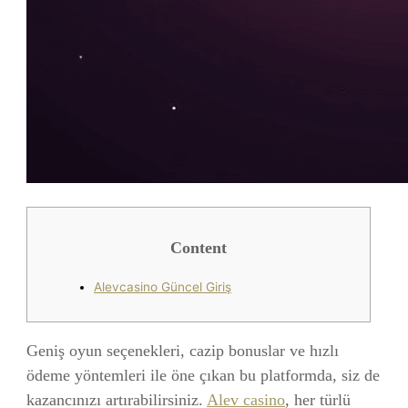
Content
Alevcasino Güncel Giriş
Geniş oyun seçenekleri, cazip bonuslar ve hızlı
ödeme yöntemleri ile öne çıkan bu platformda, siz de
kazancınızı artırabilirsiniz.
Alev casino
, her türlü