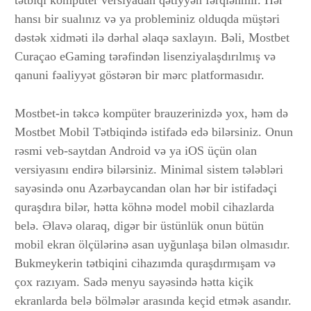
hansı bir sualınız və ya probleminiz olduqda müştəri
dəstək xidməti ilə dərhal əlaqə saxlayın. Bəli, Mostbet
Curaçao eGaming tərəfindən lisenziyalaşdırılmış və
qanuni fəaliyyət göstərən bir mərc platformasıdır.
Mostbet-in təkcə kompüter brauzerinizdə yox, həm də
Mostbet Mobil Tətbiqində istifadə edə bilərsiniz. Onun
rəsmi veb-saytdan Android və ya iOS üçün olan
versiyasını endirə bilərsiniz. Minimal sistem tələbləri
sayəsində onu Azərbaycandan olan hər bir istifadəçi
quraşdıra bilər, hətta köhnə model mobil cihazlarda
belə. Əlavə olaraq, digər bir üstünlük onun bütün
mobil ekran ölçülərinə asan uyğunlaşa bilən olmasıdır.
Bukmeykerin tətbiqini cihazımda quraşdırmışam və
çox razıyam. Sadə menyu sayəsində hətta kiçik
ekranlarda belə bölmələr arasında keçid etmək asandır.