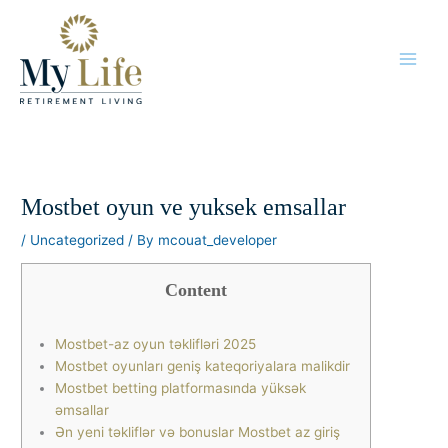
Skip
to
content
Mostbet oyun ve yuksek emsallar
/
Uncategorized
/ By
mcouat_developer
Content
Mostbet-az oyun təklifləri 2025
Mostbet oyunları geniş kateqoriyalara malikdir
Mostbet betting platformasında yüksək
əmsallar
Ən yeni təkliflər və bonuslar Mostbet az giriş