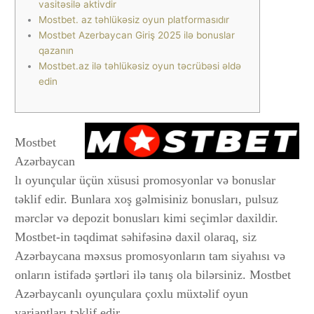
vasitəsilə aktivdir
Mostbet. az təhlükəsiz oyun platformasıdır
Mostbet Azerbaycan Giriş 2025 ilə bonuslar
qazanın
Mostbet.az ilə təhlükəsiz oyun təcrübəsi əldə
edin
Mostbet
Azərbaycan
lı oyunçular üçün xüsusi promosyonlar və bonuslar
təklif edir. Bunlara xoş gəlmisiniz bonusları, pulsuz
mərclər və depozit bonusları kimi seçimlər daxildir.
Mostbet-in təqdimat səhifəsinə daxil olaraq, siz
Azərbaycana məxsus promosyonların tam siyahısı və
onların istifadə şərtləri ilə tanış ola bilərsiniz. Mostbet
Azərbaycanlı oyunçulara çoxlu müxtəlif oyun
variantları təklif edir.