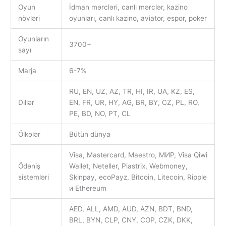
Oyun
İdman mərcləri, canlı mərclər, kazino
növləri
oyunları, canlı kazino, aviator, espor, poker
Oyunların
3700+
sayı
Marja
6-7%
RU, EN, UZ, AZ, TR, HI, IR, UA, KZ, ES,
Dillər
EN, FR, UR, HY, AG, BR, BY, CZ, PL, RO,
PE, BD, NO, PT, CL
Ölkələr
Bütün dünya
Visa, Mastercard, Maestro, МИР, Visa Qiwi
Ödəniş
Wallet, Neteller, Piastrix, Webmoney,
sistemləri
Skinpay, ecoPayz, Bitcoin, Litecoin, Ripple
и Ethereum
AED, ALL, AMD, AUD, AZN, BDT, BND,
BRL, BYN, CLP, CNY, COP, CZK, DKK,