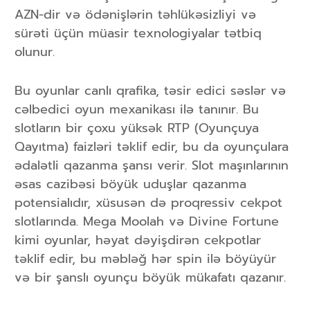
AZN-dir və ödənişlərin təhlükəsizliyi və
sürəti üçün müasir texnologiyalar tətbiq
olunur.
Bu oyunlar canlı qrafika, təsir edici səslər və
cəlbedici oyun mexanikası ilə tanınır. Bu
slotların bir çoxu yüksək RTP (Oyunçuya
Qayıtma) faizləri təklif edir, bu da oyunçulara
ədalətli qazanma şansı verir. Slot maşınlarının
əsas cazibəsi böyük uduşlar qazanma
potensialıdır, xüsusən də proqressiv cekpot
slotlarında. Mega Moolah və Divine Fortune
kimi oyunlar, həyat dəyişdirən cekpotlar
təklif edir, bu məbləğ hər spin ilə böyüyür
və bir şanslı oyunçu böyük mükafatı qazanır.