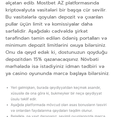
əlçatan edib. Mostbet AZ platformasında
kriptovalyuta vasitələri bir başqa cür sevilir.
Bu vasitələrlə qoyulan depozit və çıxarılan
pullar üçün limit və komissiyalar daha
sərfəlidir. Aşağıdakı cədvəldə şirkət
tərəfindən təmin edilən ödəniş portalları və
minimum depozit limitlərini oxuya bilərsiniz.
Onu da qeyd edək ki, dostunuzun qoyduğu
depozitdən 15% qazanacaqsınız. Növbəti
mərhələdə isə istədiyiniz idman tədbiri və
ya casino oyununda mərcə başlaya bilərsiniz.
Yeri gəlmişkən, burada qeydiyyatdan keçmək asandır,
xüsusilə də ona görə ki, bukmeyker bir neçə qeydiyyat
üsulu təklif edir.
Aşağıda platformada mövcud olan əsas bonusların təsviri
və onlardan faydalanma qaydaları təqdim olunur.
Beləliklə, nə vaxt darıxsanız, sevimli oyunlarınızda mərcə