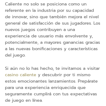
Caliente no solo se posiciona como un
referente en la industria por su capacidad
de innovar, sino que también mejora el nivel
general de satisfacción de sus jugadores. Los
nuevos juegos contribuyen a una
experiencia de usuario más envolvente y,
potencialmente, a mayores ganancias gracias
a las nuevas bonificaciones y características
del juego.
Si aún no lo has hecho, te invitamos a visitar
casino caliente
y descubrir por ti mismo
estos emocionantes lanzamientos. Prepárate
para una experiencia enriquecida que
seguramente cumplirá con tus expectativas
de juego en línea.