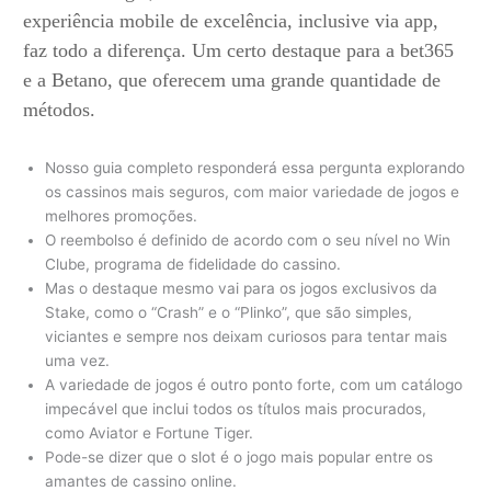
experiência mobile de excelência, inclusive via app,
faz todo a diferença. Um certo destaque para a bet365
e a Betano, que oferecem uma grande quantidade de
métodos.
Nosso guia completo responderá essa pergunta explorando
os cassinos mais seguros, com maior variedade de jogos e
melhores promoções.
O reembolso é definido de acordo com o seu nível no Win
Clube, programa de fidelidade do cassino.
Mas o destaque mesmo vai para os jogos exclusivos da
Stake, como o “Crash” e o “Plinko”, que são simples,
viciantes e sempre nos deixam curiosos para tentar mais
uma vez.
A variedade de jogos é outro ponto forte, com um catálogo
impecável que inclui todos os títulos mais procurados,
como Aviator e Fortune Tiger.
Pode-se dizer que o slot é o jogo mais popular entre os
amantes de cassino online.