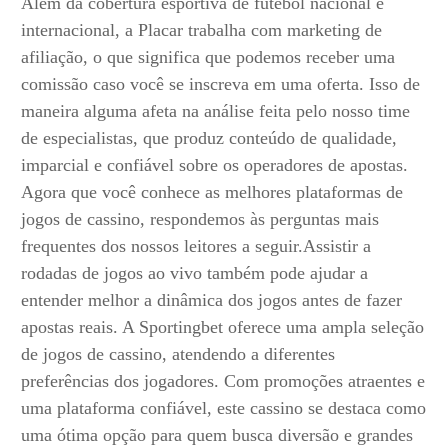
Além da cobertura esportiva de futebol nacional e
internacional, a Placar trabalha com marketing de
afiliação, o que significa que podemos receber uma
comissão caso você se inscreva em uma oferta. Isso de
maneira alguma afeta na análise feita pelo nosso time
de especialistas, que produz conteúdo de qualidade,
imparcial e confiável sobre os operadores de apostas.
Agora que você conhece as melhores plataformas de
jogos de cassino, respondemos às perguntas mais
frequentes dos nossos leitores a seguir.Assistir a
rodadas de jogos ao vivo também pode ajudar a
entender melhor a dinâmica dos jogos antes de fazer
apostas reais. A Sportingbet oferece uma ampla seleção
de jogos de cassino, atendendo a diferentes
preferências dos jogadores. Com promoções atraentes e
uma plataforma confiável, este cassino se destaca como
uma ótima opção para quem busca diversão e grandes