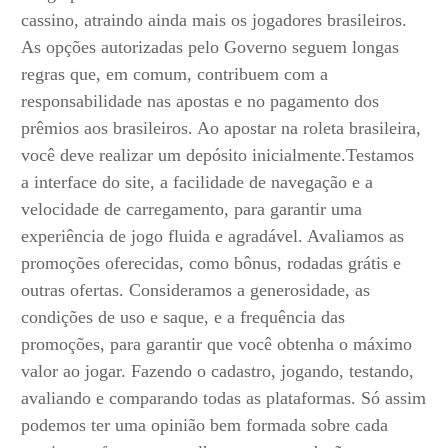
cassino, atraindo ainda mais os jogadores brasileiros.
As opções autorizadas pelo Governo seguem longas
regras que, em comum, contribuem com a
responsabilidade nas apostas e no pagamento dos
prêmios aos brasileiros. Ao apostar na roleta brasileira,
você deve realizar um depósito inicialmente.Testamos
a interface do site, a facilidade de navegação e a
velocidade de carregamento, para garantir uma
experiência de jogo fluida e agradável. Avaliamos as
promoções oferecidas, como bônus, rodadas grátis e
outras ofertas. Consideramos a generosidade, as
condições de uso e saque, e a frequência das
promoções, para garantir que você obtenha o máximo
valor ao jogar. Fazendo o cadastro, jogando, testando,
avaliando e comparando todas as plataformas. Só assim
podemos ter uma opinião bem formada sobre cada