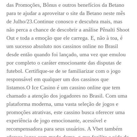
das Promoções, Bônus e outros benefícios da Betano
para te ajudar a aproveitar o site da Betano neste mês
de Julho/23.Continue conosco e descubra mais, mas
não perca a chance de descobrir a análise Pênalti Shoot
Out e toda a emoção que ele carrega. E, não à toa, é
um sucesso absoluto nos cassinos online no Brasil
desde então quando foi lançado, uma vez que emulou
por completo o caráter emocionante das disputas de
futebol. Certifique-se de se familiarizar com o jogo
responsável em qualquer um dos cassinos que
listamos.O Ice Casino é um cassino online que tem
chamado a atenção dos jogadores no Brasil. Com uma
plataforma moderna, uma vasta seleção de jogos e
promoções atrativas, este cassino busca oferecer uma
experiência de jogo emocionante, acessível e
recompensadora para seus usuários. A Vbet também