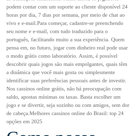
podem contar com um suporte ao cliente disponível 24
horas por dia, 7 dias por semana, por meio de chat ao
vivo e e-mail.Para começar, cadastre-se preenchendo
seu nome e e-mail, com tudo traduzido para o
português, facilitando muito a sua experiência. Quem
pensa em, no futuro, jogar com dinheiro real pode usar
o modo grátis como laboratório. Assim, é possível
descobrir quais jogos são mais empolgantes, quais têm
a dinâmica que você mais gosta ou simplesmente
identificar suas preferências pessoais antes de investir.
Nos cassinos online grátis, não há preocupação com
saldo, apostas mínimas ou taxas. Basta escolher um
jogo e se divertir, seja sozinho ou com amigos, sem dor
de cabeça.Melhores cassinos online do Brasil: top 24
opções em 2025