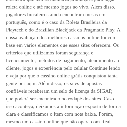
roleta online e até mesmo jogos ao vivo. Além disso,
jogadores brasileiros ainda encontram mesas em
português, como é o caso da Roleta Brasileira da
Playtech e do Brazilian Blackjack da Pragmatic Play. A
nossa avaliação dos melhores cassinos online foi com
base em vários elementos que esses sites oferecem. Os
critérios que utilizamos foram segurança e
licenciamento, métodos de pagamento, atendimento ao
cliente, jogos e experiência pelo celular.Continue lendo
e veja por que o cassino online grátis conquistou tanta
gente por aqui. Além disso, os sites de apostas
confiáveis receberam um selo de licença da SIGAP,
que poderá ser encontrado no rodapé dos sites. Caso
isso aconteça, deixamos a informação exposta de forma
clara e classificamos o item com nota baixa. Porém,
mesmo um cassino online que não opera com Real