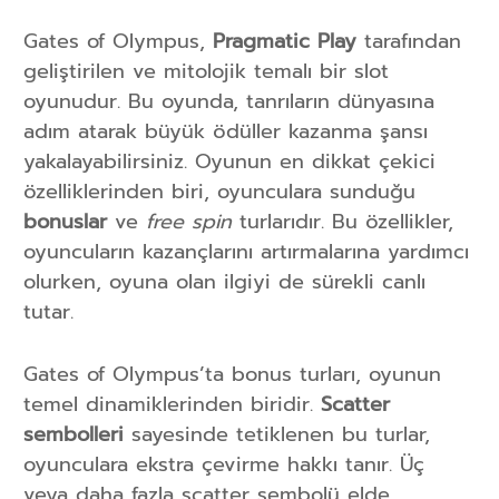
Gates of Olympus,
Pragmatic Play
tarafından
geliştirilen ve mitolojik temalı bir slot
oyunudur. Bu oyunda, tanrıların dünyasına
adım atarak büyük ödüller kazanma şansı
yakalayabilirsiniz. Oyunun en dikkat çekici
özelliklerinden biri, oyunculara sunduğu
bonuslar
ve
free spin
turlarıdır. Bu özellikler,
oyuncuların kazançlarını artırmalarına yardımcı
olurken, oyuna olan ilgiyi de sürekli canlı
tutar.
Gates of Olympus’ta bonus turları, oyunun
temel dinamiklerinden biridir.
Scatter
sembolleri
sayesinde tetiklenen bu turlar,
oyunculara ekstra çevirme hakkı tanır. Üç
veya daha fazla scatter sembolü elde