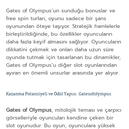
Gates of Olympus’un sunduğu bonuslar ve
free spin turları, oyunu sadece bir şans
oyunundan öteye taşıyor. Stratejik hamlelerle
birleştirildiğinde, bu özellikler oyuncuların
daha fazla keyif almasını sağlıyor. Oyuncuların
dikkatini çekmek ve onları daha uzun süre
oyunda tutmak için tasarlanan bu dinamikler,
Gates of Olympus’u diğer slot oyunlarından
ayıran en önemli unsurlar arasında yer alıyor.
Kazanma Potansiyeli ve Ödül Yapısı: Gatesofolympus
Gates of Olympus
, mitolojik teması ve çarpıcı
görselleriyle oyuncuları kendine çeken bir
slot oyunudur. Bu oyun, oyunculara yüksek