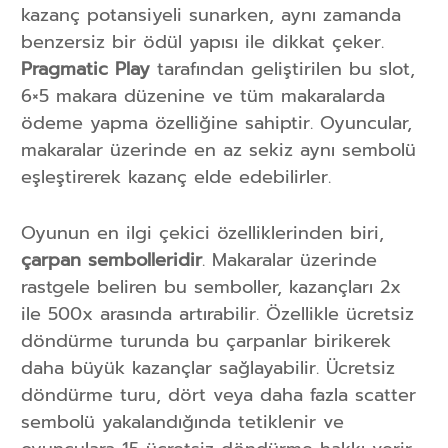
kazanç potansiyeli sunarken, aynı zamanda
benzersiz bir ödül yapısı ile dikkat çeker.
Pragmatic Play
tarafından geliştirilen bu slot,
6×5 makara düzenine ve tüm makaralarda
ödeme yapma özelliğine sahiptir. Oyuncular,
makaralar üzerinde en az sekiz aynı sembolü
eşleştirerek kazanç elde edebilirler.
Oyunun en ilgi çekici özelliklerinden biri,
çarpan sembolleridir
. Makaralar üzerinde
rastgele beliren bu semboller, kazançları 2x
ile 500x arasında artırabilir. Özellikle ücretsiz
döndürme turunda bu çarpanlar birikerek
daha büyük kazançlar sağlayabilir. Ücretsiz
döndürme turu, dört veya daha fazla scatter
sembolü yakalandığında tetiklenir ve