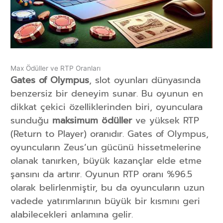
Max Ödüller ve RTP Oranları
Gates of Olympus
, slot oyunları dünyasında
benzersiz bir deneyim sunar. Bu oyunun en
dikkat çekici özelliklerinden biri, oyunculara
sunduğu
maksimum ödüller
ve yüksek RTP
(Return to Player) oranıdır. Gates of Olympus,
oyuncuların Zeus’un gücünü hissetmelerine
olanak tanırken, büyük kazançlar elde etme
şansını da artırır. Oyunun RTP oranı %96.5
olarak belirlenmiştir, bu da oyuncuların uzun
vadede yatırımlarının büyük bir kısmını geri
alabilecekleri anlamına gelir.