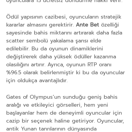
oyunculara 15 ücretsiz döndürme hakkı verir.
Ödül yapısının cazibesi, oyuncuların stratejik
kararlar almasını gerektirir.
Ante Bet
özelliği
sayesinde bahis miktarını artırarak daha fazla
scatter sembolü yakalama şansı elde
edilebilir. Bu da oyunun dinamiklerini
değiştirerek daha yüksek ödüller kazanma
olasılığını artırır. Ayrıca, oyunun RTP oranı
%96.5 olarak belirlenmiştir ki bu da oyuncular
için oldukça avantajlıdır.
Gates of Olympus’un sunduğu geniş bahis
aralığı ve etkileyici görselleri, hem yeni
başlayanlar hem de deneyimli oyuncular için
cazip bir seçenek haline getiriyor. Oyuncular,
antik Yunan tanrılarının dünyasında