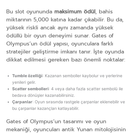
Bu slot oyununda
maksimum ödül
, bahis
miktarının 5,000 katına kadar çıkabilir. Bu da,
yüksek riskli ancak aynı zamanda yüksek
ödüllü bir oyun deneyimi sunar. Gates of
Olympus’un ödül yapısı, oyunculara farklı
stratejiler geliştirme imkanı tanır. İşte oyunda
dikkat edilmesi gereken bazı önemli noktalar:
Tumble özelliği
: Kazanan semboller kaybolur ve yerlerine
yenileri gelir.
Scatter sembolleri
: 4 veya daha fazla scatter sembolü ile
bedava dönüşler kazanabilirsiniz.
Çarpanlar
: Oyun sırasında rastgele çarpanlar eklenebilir ve
bu çarpanlar kazançları katlayabilir.
Gates of Olympus’un tasarımı ve oyun
mekaniği, oyuncuları antik Yunan mitolojisinin