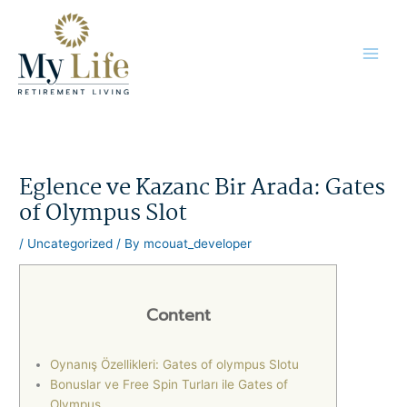
Skip
to
content
Eglence ve Kazanc Bir Arada: Gates
of Olympus Slot
/
Uncategorized
/ By
mcouat_developer
Content
Oynanış Özellikleri: Gates of olympus Slotu
Bonuslar ve Free Spin Turları ile Gates of
Olympus