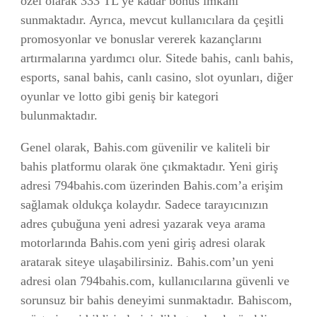
özel olarak 333 TL’ye kadar bonus imkanı
sunmaktadır. Ayrıca, mevcut kullanıcılara da çeşitli
promosyonlar ve bonuslar vererek kazançlarını
artırmalarına yardımcı olur. Sitede bahis, canlı bahis,
esports, sanal bahis, canlı casino, slot oyunları, diğer
oyunlar ve lotto gibi geniş bir kategori
bulunmaktadır.
Genel olarak, Bahis.com güvenilir ve kaliteli bir
bahis platformu olarak öne çıkmaktadır. Yeni giriş
adresi 794bahis.com üzerinden Bahis.com’a erişim
sağlamak oldukça kolaydır. Sadece tarayıcınızın
adres çubuğuna yeni adresi yazarak veya arama
motorlarında Bahis.com yeni giriş adresi olarak
aratarak siteye ulaşabilirsiniz. Bahis.com’un yeni
adresi olan 794bahis.com, kullanıcılarına güvenli ve
sorunsuz bir bahis deneyimi sunmaktadır. Bahiscom,