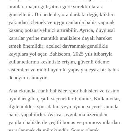
oranlar, maçın gidişatına göre sürekli olarak
güncellenir. Bu nedenle, oranlardaki değişiklikleri
yakından izlemek ve uygun anlarda bahis yapmak
kazanç potansiyelinizi artırabilir. Ayrıca, duygusal
kararlar yerine mantıklı analizlere dayalı hareket
etmek önemlidir; aceleci davranmak genellikle
kayıplara yol açar. Bahiscom, 2025 yılı itibarıyla
kullanıcılarına kesintisiz erişim, güvenli ödeme
sistemleri ve mobil uyumlu yapısıyla eşsiz bir bahis
deneyimi sunuyor.
Ana ekranda, canlı bahisler, spor bahisleri ve casino
oyunları gibi çeşitli seçenekler bulunur. Kullanıcılar,
ilgilendikleri spor dalını veya oyunu seçerek anında
bahis yapabilirler. Ayrıca, uygulama üzerinden
yapılan bahislerde çeşitli bonus ve promosyonlardan
yararlanmak da mümkündür. Sonuç olarak,