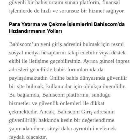
güvenli bir bahis ortamı sunan platform, finansal
işlemlerde de hızlı ve sorunsuz bir hizmet sağlıyor.
Para Yatırma ve Çekme İşlemlerini Bahiscom’da
Hızlandırmanın Yolları
Bahiscom’un yeni giriş adresini bulmak için resmi
sosyal medya hesaplarını takip edebilir veya destek
ekibi ile iletişime geçebilirsiniz. Ayrıca güncel ingres
adresleri genellikle bahis forumlarında da
paylaşılmaktadır. Online bahis dünyasında güvenilir
bir site bulmak, kullanıcılar için oldukça önemlidir.
Bu bağlamda, Bahiscom platformu, sunduğu
hizmetler ve güvenlik önlemleri ile dikkat
çekmektedir. Ancak, Bahiscom Giriş adresinin
güvenilirliği hakkında kesin bir değerlendirme
yapmadan önce, siteyi daha ayrıntılı incelemek
faydalı olacaktır.