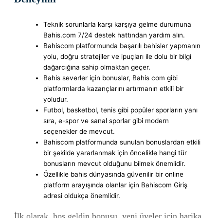
Teknik sorunlarla karşı karşıya gelme durumuna
Bahis.com 7/24 destek hattından yardım alın.
Bahiscom platformunda başarılı bahisler yapmanın
yolu, doğru stratejiler ve ipuçları ile dolu bir bilgi
dağarcığına sahip olmaktan geçer.
Bahis severler için bonuslar, Bahis com gibi
platformlarda kazançlarını artırmanın etkili bir
yoludur.
Futbol, basketbol, tenis gibi popüler sporların yanı
sıra, e-spor ve sanal sporlar gibi modern
seçenekler de mevcut.
Bahiscom platformunda sunulan bonuslardan etkili
bir şekilde yararlanmak için öncelikle hangi tür
bonusların mevcut olduğunu bilmek önemlidir.
Özellikle bahis dünyasında güvenilir bir online
platform arayışında olanlar için Bahiscom Giriş
adresi oldukça önemlidir.
İlk olarak, hoş geldin bonusu, yeni üyeler için harika