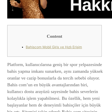
Content
Bahiscom Mobil Giriş ve Hızlı Erişim
Platform, kullanıcılarına geniş bir spor yelpazesinde
bahis yapma imkanı sunarken, aynı zamanda yüksek
oranlar ve cazip bonuslarla da tercih sebebi oluyor.
Bahis com’un en büyük avantajlarından biri,
kullanıcı dostu arayüzü sayesinde bahis severlerin
kolaylıkla işlem yapabilmesi. Bu özellik, hem yeni
başlayanlar hem de deneyimli bahisçiler için büyük
bir artı. Sitemizi takip ederek Bahis.com sitesinin