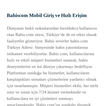
Bahiscom Mobil Giriş ve Hızlı Erişim
Dünyanın farklı noktalarından biroldukca kullanıcısı
olan Bahis.com sitesi, Türkiye’de de en etkin olarak
faaliyetler gösteriyor. Bahis severler bahis.com
Türkiye Adresi bünyesinde bahis yatırımlarına
istikamet verebiliyorlar. Bahis com, kullanıcılarına
hızlı ve etkili müşteri hizmetleri sunarak, bahis
deneyimlerini en üst düzeye çıkarmayı hedefliyor.
Platformun sunduğu bu hizmetler, kullanıcıların
karşılaştıkları sorunları çözmelerine yardımcı olmak
için tasarlanmıştır. Müşteri hizmetleri ekibi, her türlü
soru ve sorun için 7/24 hizmet vermektedir ve
kullanıcılara en iyi çözümleri sunmayı
amaçlamaktadır. Bahis com’un sunduğu dinamik