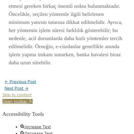
etmesi gereken birkaç önemli nokta bulunmaktadır.
Öncelikle, seçilen yöntemle ilgili belirlenen
minimum yatırım tutarına dikkat edilmelidir. Ayrıca,
her yöntemin işlem süresi farklılık gösterebilir; bu
nedenle, acil durumlarda daha hızlı yöntemler tercih
edilmelidir. Örneğin, e-cüzdanlar genellikle anında
işlem yapma imkanı sunarken, banka havalesi biraz
daha uzun sürebilir.
←
Previous Post
Next Post
→
Skip to content
Open toolbar
Accessibility Tools
Increase Text
Decrease Text