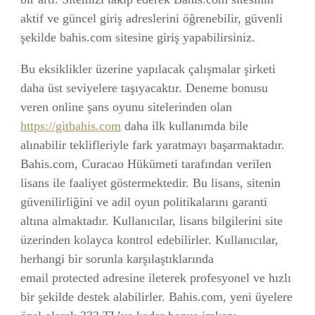
aktif ve güncel giriş adreslerini öğrenebilir, güvenli
şekilde bahis.com sitesine giriş yapabilirsiniz.
Bu eksiklikler üzerine yapılacak çalışmalar şirketi
daha üst seviyelere taşıyacaktır. Deneme bonusu
veren online şans oyunu sitelerinden olan
https://gitbahis.com
daha ilk kullanımda bile
alınabilir teklifleriyle fark yaratmayı başarmaktadır.
Bahis.com, Curacao Hükümeti tarafından verilen
lisans ile faaliyet göstermektedir. Bu lisans, sitenin
güvenilirliğini ve adil oyun politikalarını garanti
altına almaktadır. Kullanıcılar, lisans bilgilerini site
üzerinden kolayca kontrol edebilirler. Kullanıcılar,
herhangi bir sorunla karşılaştıklarında
email protected adresine ileterek profesyonel ve hızlı
bir şekilde destek alabilirler. Bahis.com, yeni üyelere