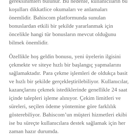
gereksinimleri bulunur. Bu nedenle, kullanıcıların bu
koşulları dikkatlice okumaları ve anlamaları
önemlidir. Bahiscom platformunda sunulan
bonuslardan etkili bir şekilde yararlanmak için
öncelikle hangi tür bonusların mevcut olduğunu
bilmek önemlidir.
Özellikle hoş geldin bonusu, yeni üyelerin ilgisini
çekmekte ve siteye hızlı bir başlangıç yapmalarını
sağlamaktadır. Para çekme işlemleri de oldukça basit
ve hızlı bir şekilde gerçekleştirilebiliyor. Kullanıcılar,
kazançlarını çekmek istediklerinde genellikle 24 saat
içinde talepleri işleme alınıyor. Çekim limitleri ve
süreleri, seçilen ödeme yöntemine göre farklılık
gösterebiliyor. Bahiscom’un müşteri hizmetleri ekibi
ise bu süreçte kullanıcılara destek sağlamak için her
zaman hazır durumda.