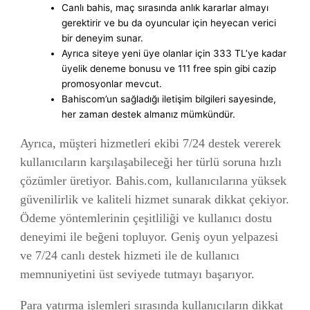
Canlı bahis, maç sırasında anlık kararlar almayı
gerektirir ve bu da oyuncular için heyecan verici
bir deneyim sunar.
Ayrıca siteye yeni üye olanlar için 333 TL’ye kadar
üyelik deneme bonusu ve 111 free spin gibi cazip
promosyonlar mevcut.
Bahiscom’un sağladığı iletişim bilgileri sayesinde,
her zaman destek almanız mümkündür.
Ayrıca, müşteri hizmetleri ekibi 7/24 destek vererek
kullanıcıların karşılaşabileceği her türlü soruna hızlı
çözümler üretiyor. Bahis.com, kullanıcılarına yüksek
güvenilirlik ve kaliteli hizmet sunarak dikkat çekiyor.
Ödeme yöntemlerinin çeşitliliği ve kullanıcı dostu
deneyimi ile beğeni topluyor. Geniş oyun yelpazesi
ve 7/24 canlı destek hizmeti ile de kullanıcı
memnuniyetini üst seviyede tutmayı başarıyor.
Para yatırma işlemleri sırasında kullanıcıların dikkat