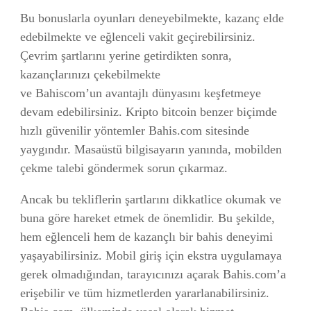
Bu bonuslarla oyunları deneyebilmekte, kazanç elde
edebilmekte ve eğlenceli vakit geçirebilirsiniz.
Çevrim şartlarını yerine getirdikten sonra,
kazançlarınızı çekebilmekte
ve Bahiscom’un avantajlı dünyasını keşfetmeye
devam edebilirsiniz. Kripto bitcoin benzer biçimde
hızlı güvenilir yöntemler Bahis.com sitesinde
yaygındır. Masaüstü bilgisayarın yanında, mobilden
çekme talebi göndermek sorun çıkarmaz.
Ancak bu tekliflerin şartlarını dikkatlice okumak ve
buna göre hareket etmek de önemlidir. Bu şekilde,
hem eğlenceli hem de kazançlı bir bahis deneyimi
yaşayabilirsiniz. Mobil giriş için ekstra uygulamaya
gerek olmadığından, tarayıcınızı açarak Bahis.com’a
erişebilir ve tüm hizmetlerden yararlanabilirsiniz.