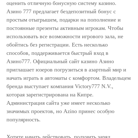
оценить отличную бонусную систему казино.
Азино 777 предлагает бездепозитный бонус с
простым отыгрышем, подарки на пополнение и
постоянные презенты активным игрокам. Чтобы
использовать все возможности игрового зала, не
обойтись без регистрации. Есть несколько
способов, поддерживается быстрый вход в
Азино777. Официальный сайт казино Азино
приглашает юзеров погрузиться в азартный мир и
начать играть в автоматы с комфортом. Владельцем
бренда выступает компания Victory777 N.V.,
которая зарегистрирована на Кипре.
Администрация сайта уже имеет несколько
значимых проектов, но Azino принес особую
популярность.
Хотите начать действовать, получить заряд