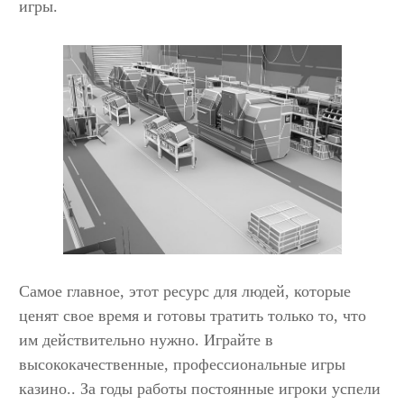
игры.
Самое главное, этот ресурс для людей, которые
ценят свое время и готовы тратить только то, что
им действительно нужно. Играйте в
высококачественные, профессиональные игры
казино.. За годы работы постоянные игроки успели