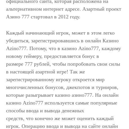
официального сайта, которая расположена на
альтернативном интернет адресе. Азартный проект
Азино 777 стартовал в 2012 году.
Каждый начинающий игрок, может в этом легко
убедиться, зарегистрировавшись в онлайн Казино
Azino777. Потому, что в казино Azino777, каждому
новому геймеру, предоставляется бонус в
размере 777 рублей, чтобы попробовать свои силы
в настоящей азартной игре! Так же
зарегистрированному игроку откроется мир
многочисленных бонусов, джекпотов и турниров,
которые разыгрывает казино азино777. На онлайн
казино Azino777 используется самые популярные
способы ввода и вывода денежных
средств, что конечно же может оценить каждый
игрок. Операцию ввода и вывода на сайте онлайн