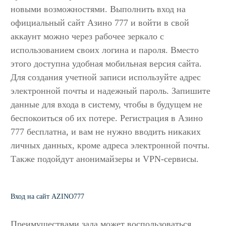
новыми возможностями. Выполнить вход на
официальный сайт Азино 777 и войти в свой
аккаунт можно через рабочее зеркало с
использованием своих логина и пароля. Вместо
этого доступна удобная мобильная версия сайта.
Для создания учетной записи используйте адрес
электронной почты и надежный пароль. Запишите
данные для входа в систему, чтобы в будущем не
беспокоиться об их потере. Регистрация в Азино
777 бесплатна, и вам не нужно вводить никаких
личных данных, кроме адреса электронной почты.
Также подойдут анонимайзеры и VPN-сервисы.
Вход на сайт AZINO777
Преимуществами зала может воспользоваться