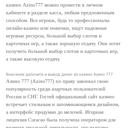
казино Azino777 можно провести в личном
кабинете в разделе касса, любым предложенным
способом. Все игроки, будь то профессионалы
онлайн-казино или новички, ищут надежные
игровые ресурсы, большой выбор слотов и
карточных игр, а также хорошую отдачу. Они хотят
получить большой выбор слотов и карточных игр,
а также высокую отдачу.
Внесение депозита и вывод денег из казино Азино 777
Азино 777 (Azino777) по праву завоевал свою
популярность среди азартных пользователей
России и СНГ. Гостей официальный сайт казино
встречает стильным и запоминающимся дизайном,
а интерфейс продуман до мелочей. Игорная
лицензия Curacao была получена оператором для
ведения легальной деятельности, что выгодно