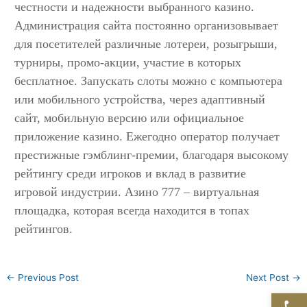
честности и надежности выбранного казино.
Администрация сайта постоянно организовывает
для посетителей различные лотереи, розыгрыши,
турниры, промо-акции, участие в которых
бесплатное. Запускать слоты можно с компьютера
или мобильного устройства, через адаптивный
сайт, мобильную версию или официальное
приложение казино. Ежегодно оператор получает
престижные гэмблинг-премии, благодаря высокому
рейтингу среди игроков и вклад в развитие
игровой индустрии. Азино 777 – виртуальная
площадка, которая всегда находится в топах
рейтингов.
←
Previous Post
Next Post
→
Open